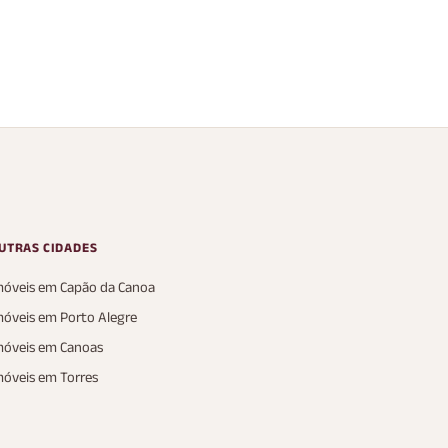
nio Blue xangri-
Condomínio Blue xangri-
lá
 Blue Xangri-lá
XANGRI LÁ, Blue Xangri-lá
s
2 Vagas
5 Banheiros
2 Vagas
172 m²
AP
P
UTRAS CIDADES
móveis em Capão da Canoa
móveis em Porto Alegre
móveis em Canoas
móveis em Torres