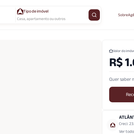
Tipo de imóvel
Sobre
Agê
Buscar imóvel
Casa, apartamento ou outros
Valor do imóv
R$ 1
Quer saber m
Rec
ATLÂN
Creci: 2
Ver todo