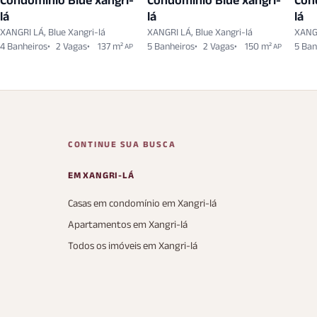
Condomínio Blue xangri-
Condomínio Blue xangri-
Con
lá
lá
lá
XANGRI LÁ, Blue Xangri-lá
XANGRI LÁ, Blue Xangri-lá
XANGR
4 Banheiros
2 Vagas
137 m²
5 Banheiros
2 Vagas
150 m²
5 Ban
AP
AP
CONTINUE SUA BUSCA
EM XANGRI-LÁ
Casas em condomínio em Xangri-lá
Apartamentos em Xangri-lá
Todos os imóveis em Xangri-lá