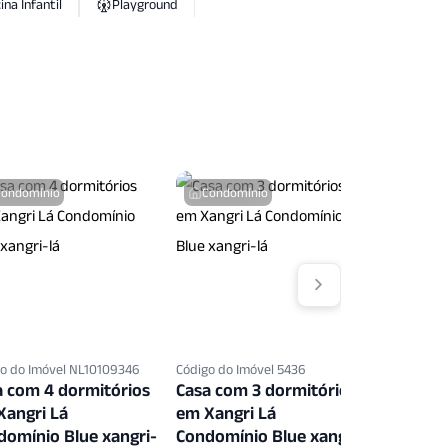
ina Infantil
Playground
Quintal
Quiosque
Sala Fitness
s
Seguranca Patrimonial
Split
Condomínio
Condomínio
Condo
o do Imóvel NL10109346
Código do Imóvel 5436
Código do 
a com 4 dormitórios
Casa com 3 dormitórios
Casa co
Xangri Lá
em Xangri Lá
em Xang
domínio Blue xangri-
Condomínio Blue xangri-
Condomí