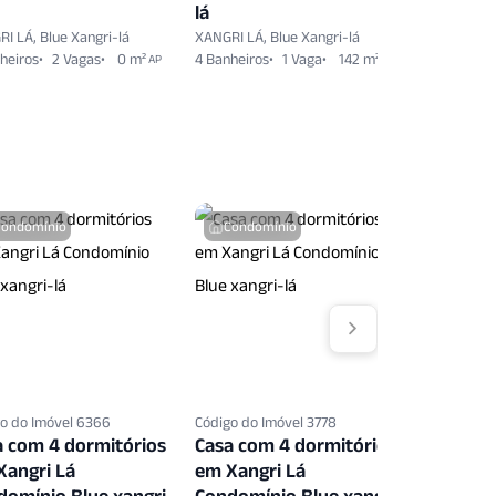
lá
lá
I LÁ, Blue Xangri-lá
XANGRI LÁ, Blue Xangri-lá
XANGRI LÁ,
heiros
2 Vagas
0 m²
4 Banheiros
1 Vaga
142 m²
5 Banheiro
AP
AP
204 m²
A
Condomínio
Condomínio
Condo
o do Imóvel 6366
Código do Imóvel 3778
Código do 
a com 4 dormitórios
Casa com 4 dormitórios
Casa co
Xangri Lá
em Xangri Lá
em Xang