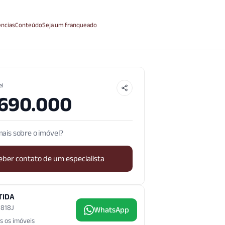
ncias
Conteúdo
Seja um franqueado
el
.690.000
ais sobre o imóvel?
eber contato de um especialista
TIDA
3.818J
WhatsApp
s os imóveis