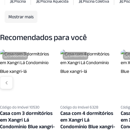
Piscina
Piscina Aquecida
Piscina Coletiva
Pisc
Portaria24 Hrs
Quadra Esportes
Quadra Tenis
Mostrar mais
Sala Jantar
Sala T V
Salao Festas
Salao Jogo
Recomendados para você
Vigilancia24 Horas
Condomínio
Condomínio
Código do Imóvel 10530
Código do Imóvel 6328
Códig
Casa com 3 dormitórios
Casa com 4 dormitórios
Cas
em Xangri Lá
em Xangri Lá
em 
Condomínio Blue xangri-
Condomínio Blue xangri-
Con