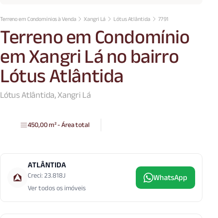
Terreno em Condomínios à Venda
Xangri Lá
Lótus Atlântida
7791
Terreno em Condomínio
em Xangri Lá no bairro
Lótus Atlântida
Lótus Atlântida, Xangri Lá
450,00 m² - Área total
ATLÂNTIDA
Creci: 23.818J
WhatsApp
Ver todos os imóveis