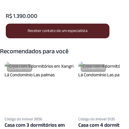
Estar Intimo
Guarita
Jardim
Lareira
R$ 1.390.000
Mobiliado
Piscina Aquecida
Piscina Coletiva
Receber contato de um especialista
Piscina Infantil
Playground
Portaria
Portaria24 Hrs
Porteiro Eletronico
Recomendados para você
Quadra Esportes
Quadra Tenis
Quintal
Quiosque
Sala Fitness
Sala Jantar
Condomínio
Condomínio
Sala T V
Salao Festas
Salao Jogos
Sauna Condominio
Seguranca Patrimonial
Vigilancia24 Horas
Zelador
Código do Imóvel 3856
Código do Imóvel 5135
Casa com 3 dormitórios em
Casa com 4 dormitóri