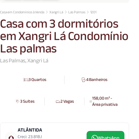
Casa em Condomínios à Venda
Xangri Lá
Las Palmas
1201
Casa com 3 dormitórios
em Xangri Lá Condomínio
Las palmas
Las Palmas, Xangri Lá
3 Quartos
4 Banheiros
158,00 m² -
3 Suítes
2 Vagas
Área privativa
ATLÂNTIDA
Creci: 23.818J
WhatsApp