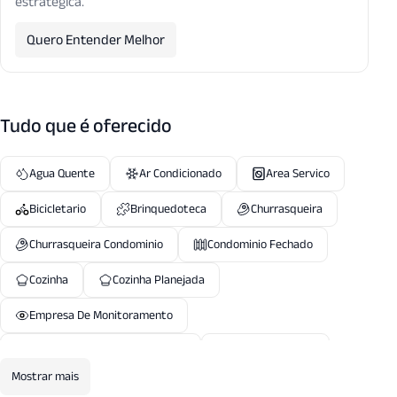
estratégica.
Quero Entender Melhor
Tudo que é oferecido
Agua Quente
Ar Condicionado
Area Servico
Bicicletario
Brinquedoteca
Churrasqueira
Churrasqueira Condominio
Condominio Fechado
Cozinha
Cozinha Planejada
Empresa De Monitoramento
Entrada Servico Independente
Espaco Gourmet
Mostrar mais
Estacionamento
Estacionamento Visitantes